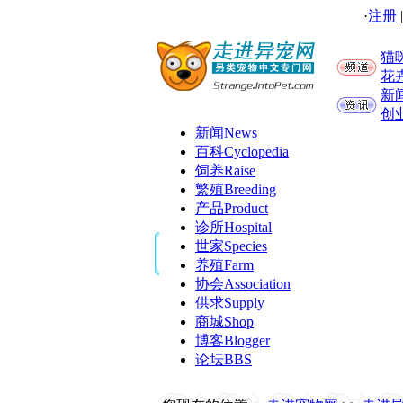
·
注册
猫
花
新
创
新闻
News
百科
Cyclopedia
饲养
Raise
繁殖
Breeding
产品
Product
诊所
Hospital
世家
Species
养殖
Farm
协会
Association
供求
Supply
商城
Shop
博客
Blogger
论坛
BBS