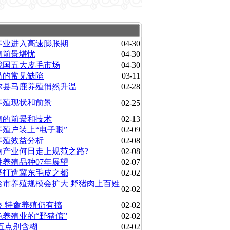
养业进入高速膨胀期
04-30
殖前景堪忧
04-30
我国五大皮毛市场
04-30
品的常见缺陷
03-11
尔县马鹿养殖悄然升温
02-28
养殖现状和前景
02-25
殖的前景和技术
02-13
殖户装上“电子眼”
02-09
养殖效益分析
02-08
物产业何日走上规范之路?
02-08
种养殖品种07年展望
02-07
亭打造冀东毛皮之都
02-02
哈市养殖规模会扩大 野猪肉上百姓
02-02
险 特禽养殖仍有搞
02-02
养殖业的“野猪倌”
02-02
五点别含糊
02-02