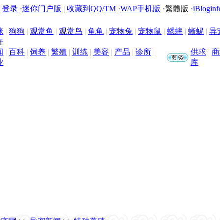
|
登录
·
迷你门户版
|
收藏到QQ/TM
·
WAP手机版
·
繁體版
·
iBloginf
咪
|
狗狗
|
观赏鱼
|
观赏鸟
|
龟龟
|
宠物兔
|
宠物鼠
|
蟋蟀
|
蜥蜴
|
异
卉
闻
|
百科
|
饲养
|
繁殖
|
训练
|
美容
|
产品
|
诊所
|
供求
|
商
业
库