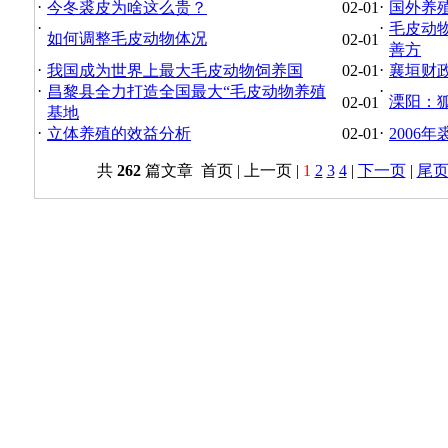
·
·
今冬裘皮为啥这么贵？
02-01
国外养
·
·
毛皮动
如何调整毛皮动物体况
02-01
善方
·
·
我国成为世界上最大毛皮动物饲养国
02-01
襄垣财
·
·
昌黎县全力打造全国最大“毛皮动物养殖
溧阳：
02-01
基地
·
·
立体养殖的效益分析
02-01
2006
共
262
篇文章 首页 | 上一页 |
1
2
3
4
|
下一页
|
尾