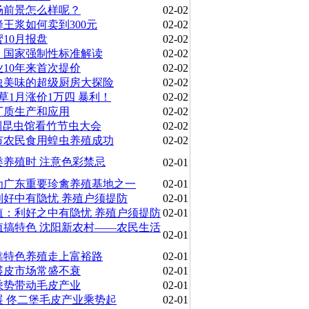
场前景怎么样呢？
02-02
蜂王浆如何卖到300元
02-02
10月报盘
02-02
》国家强制性标准解读
02-02
10年来首次提价
02-02
虫美味的超级厨房大探险
02-02
草1月涨价1万四 暴利！
02-02
丁质生产和应用
02-02
到昆虫馆看竹节虫大会
02-02
市农民食用蝗虫养殖成功
02-02
类养殖时 注意色彩禁忌
02-01
为广东重要珍禽养殖基地之一
02-01
利好中有隐忧 养殖户须提防
02-01
殖：利好之中有隐忧 养殖户须提防
02-01
殖搞特色 沈阳新农村——农民生活
02-01
靠特色养殖走上富裕路
02-01
裘皮市场常盛不衰
02-01
乘势带动毛皮产业
02-01
展 佟二堡毛皮产业乘势起
02-01