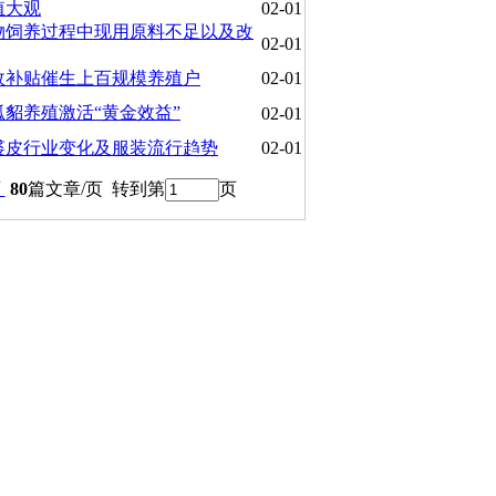
殖大观
02-01
物饲养过程中现用原料不足以及改
02-01
政补贴催生上百规模养殖户
02-01
狐貂养殖激活“黄金效益”
02-01
年裘皮行业变化及服装流行趋势
02-01
页
80
篇文章/页 转到第
页