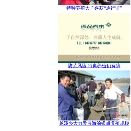
特种养殖大户喜获“通行证”
防范风险 特禽养殖仍有搞
越溪乡大力发展海涂银蚶养殖规模