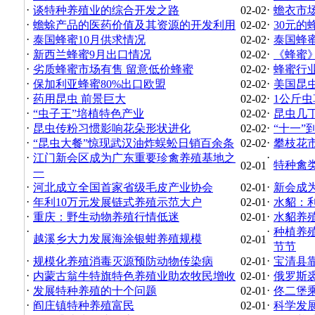
·
·
谈特种养殖业的综合开发之路
02-02
蟾衣市
·
·
蟾蜍产品的医药价值及其资源的开发利用
02-02
30元的
·
·
泰国蜂蜜10月供求情况
02-02
泰国蜂蜜
·
·
新西兰蜂蜜9月出口情况
02-02
《蜂蜜
·
·
劣质蜂蜜市场有售 留意低价蜂蜜
02-02
蜂蜜行业
·
·
保加利亚蜂蜜80%出口欧盟
02-02
美国昆
·
·
药用昆虫 前景巨大
02-02
1公斤虫
·
·
“虫子王”培植特色产业
02-02
昆虫几
·
·
昆虫传粉习惯影响花朵形状进化
02-02
“十一”
·
·
“昆虫大餐”惊现武汉油炸蜈蚣日销百余条
02-02
攀枝花
·
·
江门新会区成为广东重要珍禽养殖基地之
特种禽
02-01
一
·
·
河北成立全国首家省级毛皮产业协会
02-01
新会成
·
·
年利10万元发展链式养殖示范大户
02-01
水貂：
·
·
重庆：野生动物养殖行情低迷
02-01
水貂养
·
·
种植养
越溪乡大力发展海涂银蚶养殖规模
02-01
节节
·
·
规模化养殖消毒灭源预防动物传染病
02-01
宝清县
·
·
内蒙古翁牛特旗特色养殖业助农牧民增收
02-01
俄罗斯
·
·
发展特种养殖的十个问题
02-01
佟二堡
·
·
阎庄镇特种养殖富民
02-01
科学发