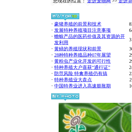
您现在的位置：
走进宠物网
>>
走进
·
豪猪养殖的前景和技术
8
·
发展特种养殖项目注意事项
6
·
蟾蜍产品的医药价值及其资源的开
3
发利用
·
黄鳝的养殖现状和前景
3
·
28种特种养殖品种07年展望
2
·
黄粉虫产业化开发的可行性
2
·
特种养殖大户喜获“通行证”
2
·
防范风险 特禽养殖仍有搞
2
·
特种养殖业大盘点
2
·
中国特养业进入高速膨胀期
1