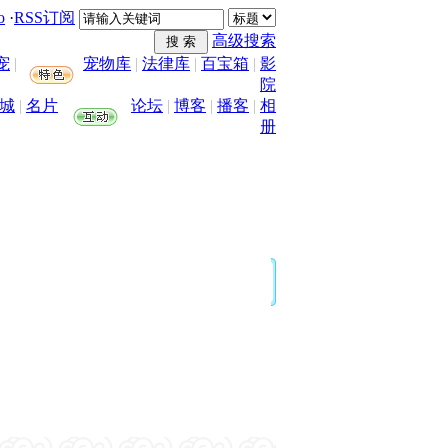
o
·
RSS订阅
高级搜索
宠
|
宠物库
|
法律库
|
百宝箱
|
影
院
城
|
名片
论坛
|
博客
|
播客
|
相
册