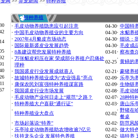
异宠网
>>
异宠新闻
>>
特种养殖
特种养殖
30
·
·
毛皮动物养殖隐患应引起注意
04-30
中国特
42
·
·
中国毛皮动物养殖业的主要方向
04-30
水貂养
·
·
2007年4月貉皮市场动态
04-30
细说：
14
·
·
国际最新裘皮业发展趋势
04-30
毛皮成
05
·
·
8条建议帮您发展特种养殖
03-01
察布查
92
·
·
万张貂皮积压在家 荣成部分养殖户忍痛处
黄鳝的
02-25
91
理种
40
·
·
我国裘皮行业发展成就喜人
02-21
豪猪养
26
·
·
故城特种养殖业成为“农业强县”亮点
02-09
乐亭为养
11
·
·
康保农民刘富强特种养殖谋富路
02-09
生物链
67
·
·
我国裘皮行业市场发展
02-08
毛皮动
·
·
毛皮动物产业何日走上“规范”之路？
02-07
28种特
·
·
特种养殖大户喜获“通行证”
02-03
唐山乐
·
·
野猪在
特种养殖业大盘点
02-02
餐桌
·
·
市场起落说“特养”
02-02
防范风
·
·
乐亭珍皮动物养殖助农增收逾7亿元
02-02
做大特色
·
·
扶持龙头企业 发展特色养殖
02-02
搞特养 