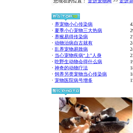
您现在的位置：
走进宠物网
>>
走进
·
养宠物小心传染病
4
·
夏季小心宠物三大热病
2
·
养猴易得传染病
2
·
动物治病自古就有
2
·
乱养宠物易致病
2
·
当心宠物疾病“上”人身
2
·
吃野生动物会得什么病
1
·
神奇的动物疗法
1
·
饲养另类宠物当心传染病
1
·
宠物医院病号增多
1