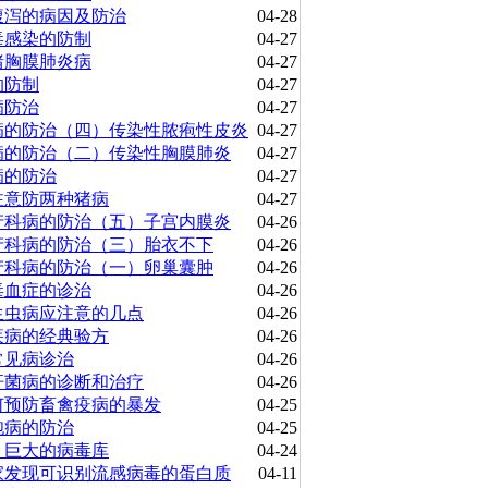
腹泻的病因及防治
04-28
毒感染的防制
04-27
猪胸膜肺炎病
04-27
的防制
04-27
病防治
04-27
病的防治（四）传染性脓疱性皮炎
04-27
病的防治（二）传染性胸膜肺炎
04-27
病的防治
04-27
注意防两种猪病
04-27
产科病的防治（五）子宫内膜炎
04-26
产科病的防治（三）胎衣不下
04-26
产科病的防治（一）卵巢囊肿
04-26
毒血症的诊治
04-26
生虫病应注意的几点
04-26
疾病的经典验方
04-26
常见病诊治
04-26
杆菌病的诊断和治疗
04-26
何预防畜禽疫病的暴发
04-25
胞病的防治
04-25
，巨大的病毒库
04-24
家发现可识别流感病毒的蛋白质
04-11