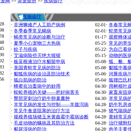
异宠网
>>
异宠诊所
>>
疾病诊疗
疾病诊疗
28
·
·
非洲狮难产人工助产病例
02-01
冬春常见
98
·
·
冬季春季常见蝎病
02-01
蛇类常见
78
·
·
蝎类常见病的诊断与治疗
01-17
观察蜂体
48
·
·
夏季小心宠物三大热病
05-25
常见的寄
45
·
·
蚊子与疾病
05-22
为自己看
30
·
·
艾滋病险些灭绝大猩猩
05-15
动物的医
92
·
·
板蓝根液治疗水貂留申病
05-08
狐、貉、
83
·
·
美国青蛙常见病的防治
05-08
貂狐中毒
82
·
·
貂狐疾病的诊治及防治技术
05-06
河豚疾病
56
·
·
狐白肌病的防治
05-04
狐狸巴氏杆
·
·
蜂蜜在治畜病中的妙用
04-30
用树根叶
·
·
蜈蚣养殖的关键——把好病害关
04-30
家畜炭疽
·
·
臀部穿刺治疗奶牛卵巢囊肿
04-30
羊常见病
·
·
羊常见病的发生与控制——羊腹泻病
04-28
奶牛乳房
·
·
常见牛食道阻塞的治疗方法
04-28
猪气喘病
·
·
规模养殖场猪玉米黄曲霉中霉病诊断
04-28
黄鳝常见
·
·
毛皮动物的螨病及其防治方法
04-28
治疗猪附
·
·
貂尿湿病的防治
04-28
肉羊主要