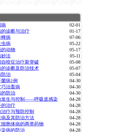
蝎病
02-01
病的诊断与治疗
01-17
诊蜂病
07-06
生虫病
05-22
病的动物
05-17
病妙法
05-11
貂自咬症治疗新突破
05-08
病的诊断及防治技术
05-07
与防治
05-04
菌病1例
04-30
皮巧治畜病
04-30
病的防治
04-30
的发生与控制——呼吸道感染
04-28
炎的治疗
04-28
的治疗与预防控制
04-28
疾病及其防治方法
04-28
红细胞体病的两类药物
04-28
传染病的防治
04-28