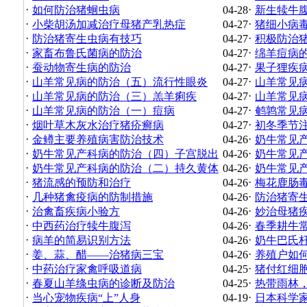
·
·
如何防治猪蛔虫病
04-28
新生犊牛
·
·
小柴胡汤加减治疗母猪产乳热症
04-27
猪细小病
·
·
防治猪寄生虫病有技巧
04-27
积极防治
·
·
家畜布鲁氏菌病的防治
04-27
绵羊痘病
·
·
蚕动物寄生病的防治
04-27
果子狸疾
·
·
山羊常见病的防治（五）流行性眼炎
04-27
山羊常见
·
·
山羊常见病的防治（三）羔羊痢疾
04-27
山羊常见
·
·
山羊常见病的防治（一）痘病
04-27
鹌鹑常见
·
·
烟叶草木灰水治疗猪疥癣病
04-27
初冬季节
·
·
金鳟主要养殖病害防治技术
04-26
奶牛常见
·
·
奶牛常见产科病的防治（四）子宫脱出
04-26
奶牛常见
·
·
奶牛常见产科病的防治（二）持久黄体
04-26
奶牛常见
·
·
猪流感的预防和治疗
04-26
梅花鹿肠
·
·
几种猪禽疫病的防制措施
04-26
防治猪寄
·
·
治禽畜疾病小验方
04-26
妙治母猪
·
·
中西药治疗犊牛腹泻
04-26
春季耕牛
·
·
病羊的简易识别方法
04-26
奶牛巴氏
·
·
姜、蒜、醋——治猪病三宝
04-26
养殖户如
·
·
中药治疗家禽呼吸道病
04-25
猪付红细
·
·
春夏山羊绦虫病的诊断及防治
04-25
热带雨林
·
·
当心宠物疾病“上”人身
04-19
日本科学