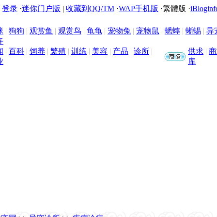
|
登录
·
迷你门户版
|
收藏到QQ/TM
·
WAP手机版
·
繁體版
·
iBloginf
咪
|
狗狗
|
观赏鱼
|
观赏鸟
|
龟龟
|
宠物兔
|
宠物鼠
|
蟋蟀
|
蜥蜴
|
异
卉
闻
|
百科
|
饲养
|
繁殖
|
训练
|
美容
|
产品
|
诊所
|
供求
|
商
业
库