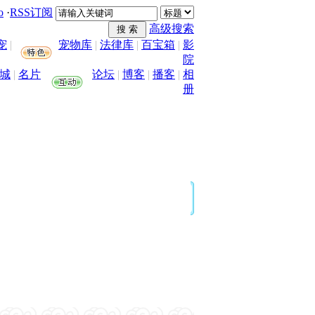
o
·
RSS订阅
高级搜索
宠
|
宠物库
|
法律库
|
百宝箱
|
影
院
城
|
名片
论坛
|
博客
|
播客
|
相
册