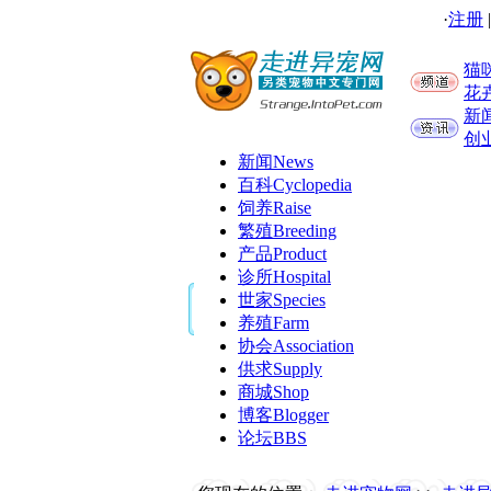
·
注册
猫
花
新
创
新闻
News
百科
Cyclopedia
饲养
Raise
繁殖
Breeding
产品
Product
诊所
Hospital
世家
Species
养殖
Farm
协会
Association
供求
Supply
商城
Shop
博客
Blogger
论坛
BBS