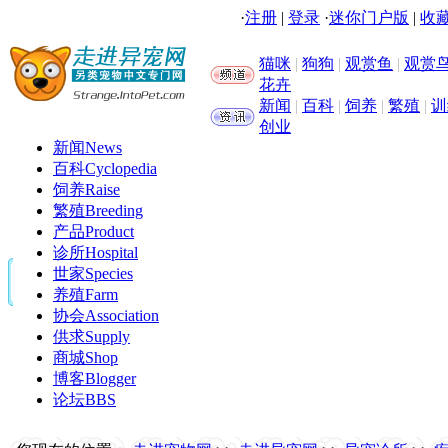
·
注册
|
登录
·
迷你门户版
|
收藏
猫咪
|
狗狗
|
观赏鱼
|
观赏
花卉
新闻
|
百科
|
饲养
|
繁殖
|
训
创业
新闻
News
百科
Cyclopedia
饲养
Raise
繁殖
Breeding
产品
Product
诊所
Hospital
世家
Species
养殖
Farm
协会
Association
供求
Supply
商城
Shop
博客
Blogger
论坛
BBS