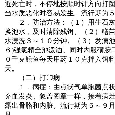
近死亡时，不停地按顺时针方向打
当水质恶化时容易发生。流行期为
２．防治方法：（１）用生石灰
换池水，及时清除残饵。（２）鳝
水浸洗３～１０分钟。（３）发病池
６)强氯精全池泼洒。同时内服磺胺
０千克鳝鱼每天用药１０克拌入饵
天。
（二）打印病
１．病症：由点状气单胞菌点状
充血发炎。象盖图章一样，接着病
露出骨胳和内脏。流行期为５～９
见。