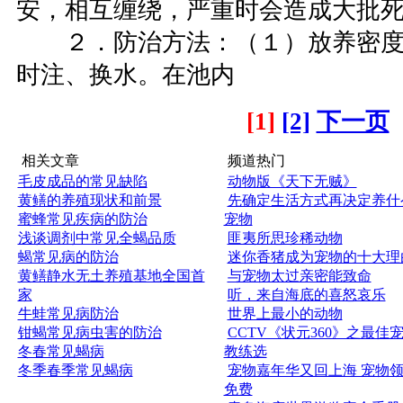
安，相互缠绕，严重时会造成大批
２．防治方法：（１）放养密度
时注、换水。在池内
[1]
[2]
下一页
相关文章
频道热门
毛皮成品的常见缺陷
动物版《天下无贼》
黄鳝的养殖现状和前景
先确定生活方式再决定养什
蜜蜂常见疾病的防治
宠物
浅谈调剂中常见全蝎品质
匪夷所思珍稀动物
蝎常见病的防治
迷你香猪成为宠物的十大理
黄鳝静水无土养殖基地全国首
与宠物太过亲密能致命
家
听，来自海底的喜怒哀乐
牛蛙常见病防治
世界上最小的动物
钳蝎常见病虫害的防治
CCTV《状元360》之最佳
冬春常见蝎病
教练选
冬季春季常见蝎病
宠物嘉年华又回上海 宠物
免费