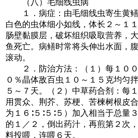
（八）毛细线虫病
１．病症：由毛细线虫寄生黄鳝
白色的虫体细小如线，体长２～１
肠壁黏膜层，破坏组织吸取营养，
鱼死亡。病鳝时常将头伸出水面，
滚动。
２．防治方法：（１）每１００
０％晶体敌百虫１０～１５克均匀
５～７天。（２）中草药合剂：每
用贯众、荆芥、苏梗、苦楝树根皮
为１６∶５∶５∶５）加入相当于总量
的１／２，倒出药汁，再煎第２次
料投喂，连喂６天。