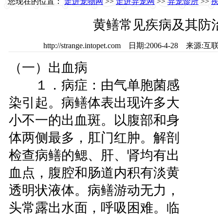
您现在的位置：
走进宠物网
>>
走进异宠网
>>
异宠诊所
>>
黄鳝常见疾病及其防
http://strange.intopet.com 日期:2006-4-28
（一）出血病
１．病症：由气单胞菌感
染引起。病鳝体表出现许多大
小不一的出血斑。以腹部和身
体两侧最多，肛门红肿。解剖
检查病鳝的鳃、肝、肾均有出
血点，腹腔和肠道内积有淡黄
透明状液体。病鳝游动无力，
头常露出水面，呼吸困难。临