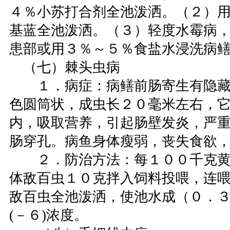
４％小苏打合剂全池泼洒。（２）用３
基蓝全池泼洒。（３）轻度水霉病
患部或用３％～５％食盐水浸洗病
（七）棘头虫病
１．病症：病鳝前肠寄生有隐藏
色圆筒状，成虫长２０毫米左右，
内，吸取营养，引起肠壁发炎，严
肠穿孔。病鱼身体瘦弱，丧失食欲
２．防治方法：每１００千克黄
体敌百虫１０克拌入饲料投喂，连
敌百虫全池泼洒，使池水成（０．３
(－６)浓度。