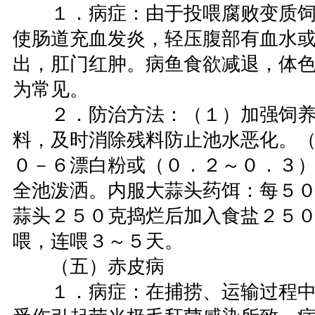
１．病症：由于投喂腐败变质饲
使肠道充血发炎，轻压腹部有血水
出，肛门红肿。病鱼食欲减退，体
为常见。
２．防治方法：（１）加强饲养
料，及时消除残料防止池水恶化。（
０－６漂白粉或（０．２～０．３）×
全池泼洒。内服大蒜头药饵：每５
蒜头２５０克捣烂后加入食盐２５
喂，连喂３～５天。
（五）赤皮病
１．病症：在捕捞、运输过程中