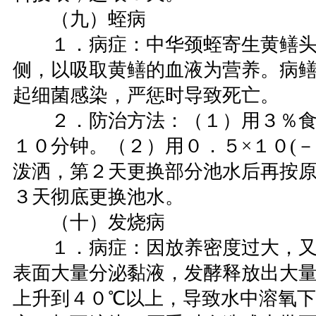
（九）蛭病
１．病症：中华颈蛭寄生黄鳝头
侧，以吸取黄鳝的血液为营养。病
起细菌感染，严惩时导致死亡。
２．防治方法：（１）用３％食
１０分钟。（２）用０．５×１０(－
泼洒，第２天更换部分池水后再按
３天彻底更换池水。
（十）发烧病
１．病症：因放养密度过大，又
表面大量分泌黏液，发酵释放出大
上升到４０℃以上，导致水中溶氧