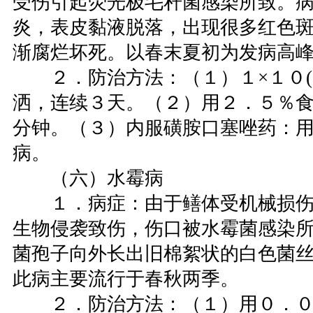
受伤引起荧光极毛秆菌感染所致。
炎，表皮黏液脱落，出现很多红色
渐腐烂坏死。以春末夏初为发病高
２．防治方法：（１）１×１０(
洒，连续３天。（２）用２．５％
分钟。（３）内服磺胺口塞唑药：
病。
（六）水霉病
１．病症：由于鳝体受机械损伤
生物侵袭致伤，伤口被水霉菌感染
菌孢子向外长出旧棉絮状的白色菌
此病主要流行于春秋两季。
２．防治方法：（１）用０．０