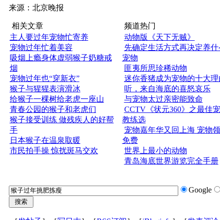
来源：北京晚报
相关文章
频道热门
主人要过年宠物忙寄养
动物版《天下无贼》
宠物过年忙着美容
先确定生活方式再决定养什
吸烟上瘾身体虚弱猴子奶糖戒
宠物
烟
匪夷所思珍稀动物
宠物过年也“穿新衣”
迷你香猪成为宠物的十大理
猴子与猩猩表演滑冰
听，来自海底的喜怒哀乐
给猴子一棵树给老虎一座山
与宠物太过亲密能致命
青春公园的猴子和老虎们
CCTV《状元360》之最佳
猴子接受训练 做残疾人的好帮
教练选
手
宠物嘉年华又回上海 宠物
日本猴子在温泉取暖
免费
市民拍手操 惊扰斑马交欢
世界上最小的动物
青岛海底世界游览完全手册
Google