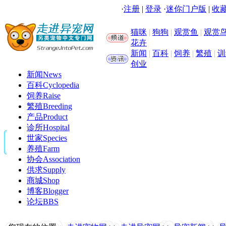
·
注册
|
登录
·
迷你门户版
|
收藏
猫咪
|
狗狗
|
观赏鱼
|
观赏
花卉
新闻
|
百科
|
饲养
|
繁殖
|
训
创业
新闻
News
百科
Cyclopedia
饲养
Raise
繁殖
Breeding
产品
Product
诊所
Hospital
世家
Species
养殖
Farm
协会
Association
供求
Supply
商城
Shop
博客
Blogger
论坛
BBS