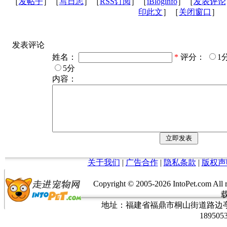
［
发帖子
］［
写日志
］［
RSS订阅
］［
iBloginfo
］［
发表评论
印此文
］［
关闭窗口
］
发表评论
姓名：
*
评分：
1
5分
内容：
关于我们
|
广告合作
|
隐私条款
|
版权声
Copyright © 2005-
2026 IntoPet.co
地址：福建省福鼎市桐山街道路边亭三巷37
189505