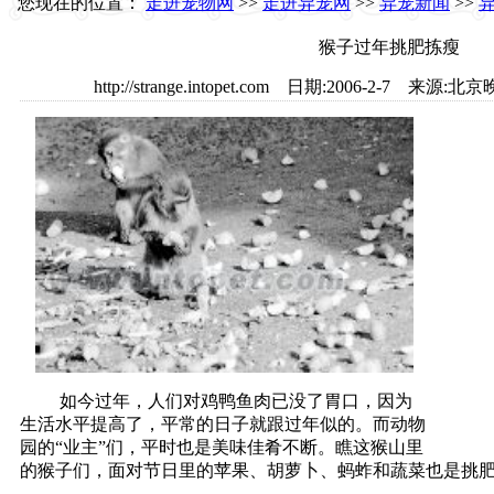
您现在的位置：
走进宠物网
>>
走进异宠网
>>
异宠新闻
>>
猴子过年挑肥拣瘦
http://strange.intopet.com 日期:2006-2-7 
如今过年，人们对鸡鸭鱼肉已没了胃口，因为
生活水平提高了，平常的日子就跟过年似的。而动物
园的“业主”们，平时也是美味佳肴不断。瞧这猴山里
的猴子们，面对节日里的苹果、胡萝卜、蚂蚱和蔬菜也是挑