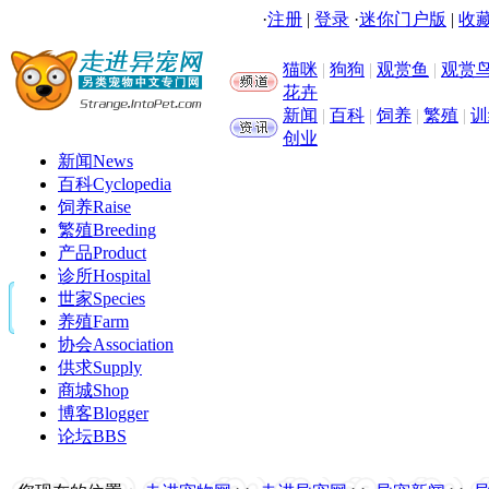
·
注册
|
登录
·
迷你门户版
|
收藏
猫咪
|
狗狗
|
观赏鱼
|
观赏
花卉
新闻
|
百科
|
饲养
|
繁殖
|
训
创业
新闻
News
百科
Cyclopedia
饲养
Raise
繁殖
Breeding
产品
Product
诊所
Hospital
世家
Species
养殖
Farm
协会
Association
供求
Supply
商城
Shop
博客
Blogger
论坛
BBS