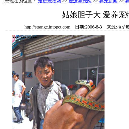
您现在的位置：
走进宠物网
>>
走进异宠网
>>
异宠新闻
>>
姑娘胆子大 爱养宠
http://strange.intopet.com 日期:2006-8-3 