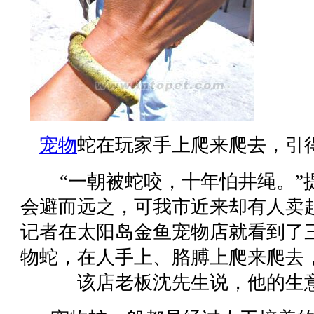
宠物
蛇在玩家手上爬来爬去，引
“一朝被蛇咬，十年怕井绳。”
会避而远之，可我市近来却有人卖
记者在太阳岛金鱼宠物店就看到了
物蛇，在人手上、胳膊上爬来爬去
该店老板沈先生说，他的生