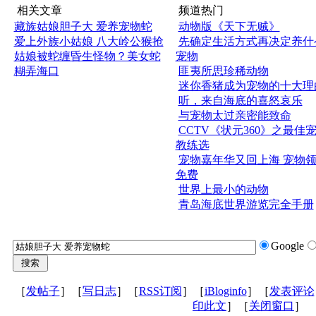
相关文章
频道热门
藏族姑娘胆子大 爱养宠物蛇
动物版《天下无贼》
爱上外族小姑娘 八大岭公猴抢
先确定生活方式再决定养什
姑娘被蛇缠昏生怪物？美女蛇
宠物
糊弄海口
匪夷所思珍稀动物
迷你香猪成为宠物的十大理
听，来自海底的喜怒哀乐
与宠物太过亲密能致命
CCTV《状元360》之最佳
教练选
宠物嘉年华又回上海 宠物
免费
世界上最小的动物
青岛海底世界游览完全手册
Google
［
发帖子
］［
写日志
］［
RSS订阅
］［
iBloginfo
］［
发表评论
印此文
］［
关闭窗口
］