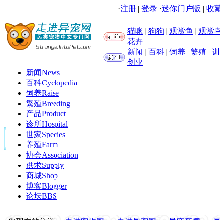
·
注册
|
登录
·
迷你门户版
|
收藏
猫咪
|
狗狗
|
观赏鱼
|
观赏
花卉
新闻
|
百科
|
饲养
|
繁殖
|
训
创业
新闻
News
百科
Cyclopedia
饲养
Raise
繁殖
Breeding
产品
Product
诊所
Hospital
世家
Species
养殖
Farm
协会
Association
供求
Supply
商城
Shop
博客
Blogger
论坛
BBS