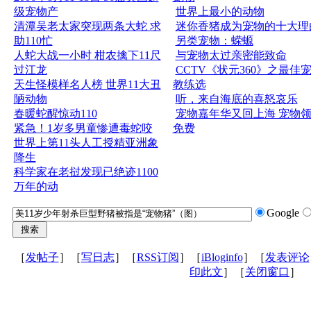
级宠物产
世界上最小的动物
清潭吴老太家突现两条大蛇 求
迷你香猪成为宠物的十大理
助110忙
另类宠物：蝾螈
人蛇大战一小时 柑农擒下11尺
与宠物太过亲密能致命
过江龙
CCTV《状元360》之最佳
天生怪模样名人榜 世界11大丑
教练选
陋动物
听，来自海底的喜怒哀乐
春暖蛇醒惊动110
宠物嘉年华又回上海 宠物
紧急！1岁多男童惨遭毒蛇咬
免费
世界上第11头人工授精亚洲象
降生
科学家在老挝发现已绝迹1100
万年的动
Google
［
发帖子
］［
写日志
］［
RSS订阅
］［
iBloginfo
］［
发表评论
印此文
］［
关闭窗口
］