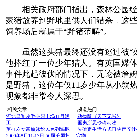
相关政府部门指出，森林公园经
家猪放养到野地里供人们猎杀，这
饲养场后就属于“野猪范畴”。
虽然这头猪最终还没有逃过被“处
他捧红了一位少年猎人。有英国媒
事件此起彼伏的情况下，无论被詹
是野猪，这位年仅11岁少年从小就
现象都非常令人深思。
相关文章
频道热门
河北昌黎皮毛交易市场11月竣
动物版《天下无贼》
工
匪夷所思珍稀动物
英41岁女富翁嫁给以色列海豚
先确定生活方式再决定养什
2006年8月11-13日 56届美国超
宠物