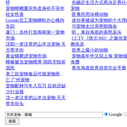
怀
先确定生活方式再决定养什
宠物蟑螂重庆热卖身价不菲年
宠物
轻女性喜
匪夷所思珍稀动物
Google员工宠物蟒蛇办公楼内
迷你香猪成为宠物的十大理
失踪
与宠物太过亲密能致命
厦门：岛外打造闽南第一宠物
听，来自海底的喜怒哀乐
市场
CCTV《状元360》之最佳
沈阳一老汉竟把山羊当宠物 天
教练选
天带羊街
世界上最小的动物
黄金蟒爬进宠物市场
宠物嘉年华又回上海 宠物
蜂猴被当宠物喂养 闯民宅惊坏
免费
居民
青岛海底世界游览完全手册
美三款宠物食品可致宠物死
亡 广州宠物
宠物配种可年入百万 目前还缺
少行业规
沈一老汉竟把山羊当宠物 天天
带羊街头
Google