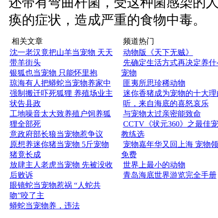
还带有弯曲杆菌，受这种菌感染的
痪的症状，造成严重的食物中毒。
相关文章
频道热门
沈一老汉竟把山羊当宠物 天天
动物版《天下无贼》
带羊街头
先确定生活方式再决定养什
银狐也当宠物 只能怀里抱
宠物
琼海有人把蟒蛇当宠物养家中
匪夷所思珍稀动物
强制搬迁吓死狐狸 养殖场业主
迷你香猪成为宠物的十大理
状告县政
听，来自海底的喜怒哀乐
工地噪音太大致养殖户饲养狐
与宠物太过亲密能致命
狸全部死
CCTV《状元360》之最佳
意政府部长狼当宠物惹争议
教练选
原想养迷你猪当宠物 5斤宠物
宠物嘉年华又回上海 宠物
猪竟长成
免费
放肆主人老虎当宠物 先被没收
世界上最小的动物
后败诉
青岛海底世界游览完全手册
眼镜蛇当宠物惹祸 “人蛇共
吻”咬了主
蟒蛇当宠物养，违法