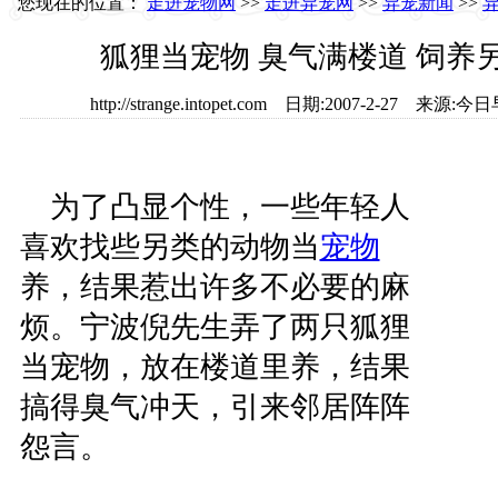
您现在的位置：
走进宠物网
>>
走进异宠网
>>
异宠新闻
>>
狐狸当宠物 臭气满楼道 饲养
http://strange.intopet.com 日期:2007-2-27
为了凸显个性，一些年轻人
喜欢找些另类的动物当
宠物
养，结果惹出许多不必要的麻
烦。宁波倪先生弄了两只狐狸
当宠物，放在楼道里养，结果
搞得臭气冲天，引来邻居阵阵
怨言。