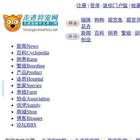
·
注册
|
登录
·
迷你门户版
|
收藏
猫咪
|
狗狗
|
观赏鱼
|
观赏
花卉
新闻
|
百科
|
饲养
|
繁殖
|
训
创业
新闻
News
百科
Cyclopedia
饲养
Raise
繁殖
Breeding
产品
Product
诊所
Hospital
世家
Species
养殖
Farm
协会
Association
供求
Supply
商城
Shop
博客
Blogger
论坛
BBS